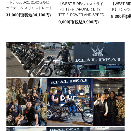
ート】666S-21 21ozセルビ
【WEST RIDE/ウエストライ
【WEST R
ッチデニム スリムストレート
ド】Tシャツ/POWER DRY
ド】Tシャツ/P
31,000円(税込34,100円)
TEE-2: POWER AND SPEED
8,300円(
9,000円(税込9,900円)