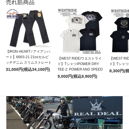
売れ筋商品
【IRON HEART / アイアンハ
ート】666S-21 21ozセルビ
【WEST RIDE/ウエストライ
【WEST R
ッチデニム スリムストレート
ド】Tシャツ/POWER DRY
ド】Tシャツ/P
31,000円(税込34,100円)
TEE-2: POWER AND SPEED
8,300円(
9,000円(税込9,900円)