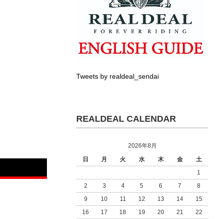
Tweets by realdeal_sendai
REALDEAL CALENDAR
2026年8月
日
月
火
水
木
金
土
1
2
3
4
5
6
7
8
9
10
11
12
13
14
15
16
17
18
19
20
21
22