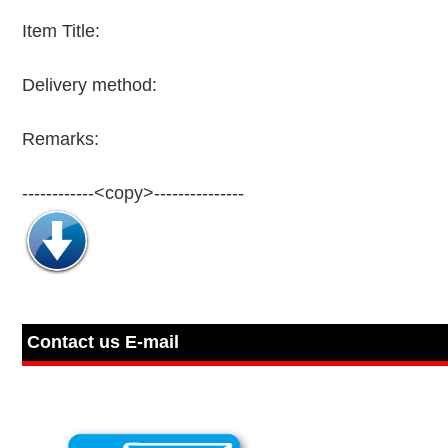
Item Title:
Delivery method:
Remarks:
------------<copy>---------------
Contact us E-mail