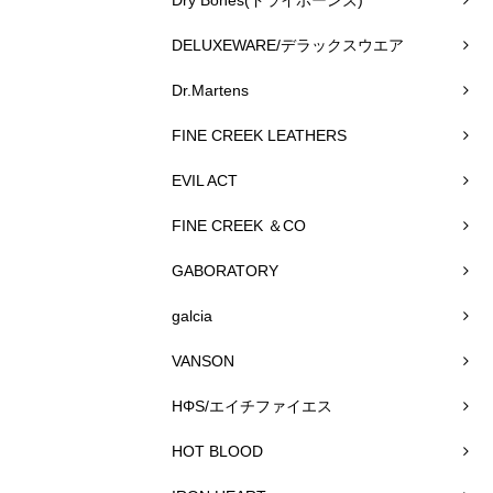
DELUXEWARE/デラックスウエア
Dr.Martens
FINE CREEK LEATHERS
EVIL ACT
FINE CREEK ＆CO
GABORATORY
galcia
VANSON
HΦS/エイチファイエス
HOT BLOOD