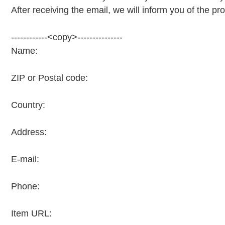
After receiving the email, we will inform you of the p
------------<copy>---------------
Name:
ZIP or Postal code:
Country:
Address:
E-mail:
Phone:
Item URL: