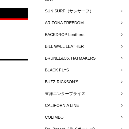
SUN SURF（サンサーフ）
ARIZONA FREEDOM
BACKDROP Leathers
BILL WALL LEATHER
BRUNEL&Co. HATMAKERS
BLACK FLYS
BUZZ RICKSON'S
東洋エンタープライズ
CALIFORNIA LINE
COLIMBO
Dry Bones(ドライボーンズ)