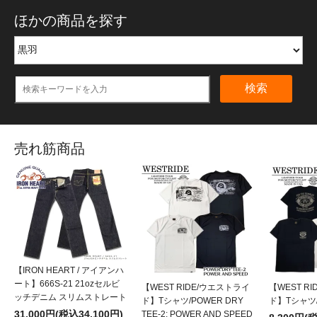
ほかの商品を探す
検索
売れ筋商品
【IRON HEART / アイアンハ
ート】666S-21 21ozセルビ
【WEST RIDE/ウエストライ
【WEST R
ッチデニム スリムストレート
ド】Tシャツ/POWER DRY
ド】Tシャツ/P
31,000円(税込34,100円)
TEE-2: POWER AND SPEED