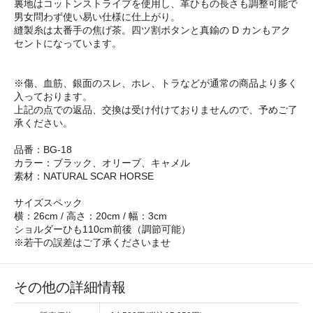
裏地はコットンストライプを使用し、革ひもの長さも調整可能で
男女問わず使い易い仕様に仕上がり。
縫製糸は太番手の焦げ茶。四ツ割ボタンと真鍮の D カンもアク
セントになっています。
※傷、血筋、銀面のスレ、ホレ、トラなどが通常の商品より多く
入っております。
上記の点での返品、交換は受け付けておりませんので、予めご了
承ください。
品番：BG-18
カラー：ブラック、オリーブ、キャメル
素材：NATURAL SCAR HORSE
サイズスペック
横：26cm / 高さ：20cm / 幅：3cm
ショルダーひも110cm前後（調節可能）
※若干の誤差はご了承くださいませ
その他の詳細情報