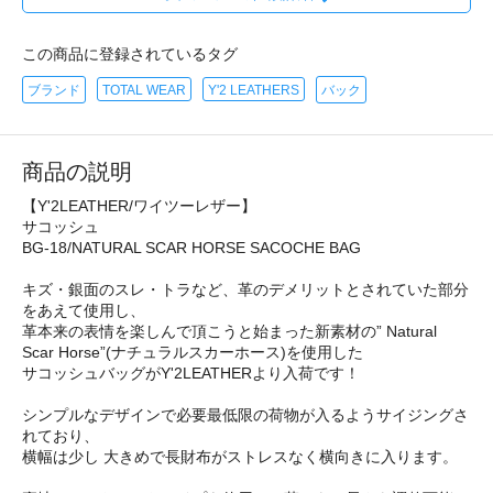
この商品に登録されているタグ
ブランド
TOTAL WEAR
Y'2 LEATHERS
バック
商品の説明
【Y'2LEATHER/ワイツーレザー】
サコッシュ
BG-18/NATURAL SCAR HORSE SACOCHE BAG
キズ・銀面のスレ・トラなど、革のデメリットとされていた部分
をあえて使用し、
革本来の表情を楽しんで頂こうと始まった新素材の” Natural
Scar Horse”(ナチュラルスカーホース)を使用した
サコッシュバッグがY'2LEATHERより入荷です！
シンプルなデザインで必要最低限の荷物が入るようサイジングさ
れており、
横幅は少し 大きめで長財布がストレスなく横向きに入ります。