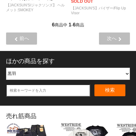
SOLD OUT
【JACKSUN'S/ジャクソンズ】 ヘル
【JACKSUN'S】バイザー/Flip Up
メット:SMOKEY
Visor
6
1
6
商品中
-
商品
前へ
次へ
ほかの商品を探す
検索
売れ筋商品