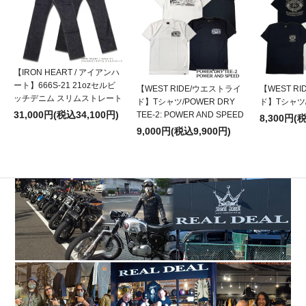
【IRON HEART / アイアンハ
ート】666S-21 21ozセルビ
【WEST RIDE/ウエストライ
【WEST R
ッチデニム スリムストレート
ド】Tシャツ/POWER DRY
ド】Tシャツ/P
31,000円(税込34,100円)
TEE-2: POWER AND SPEED
8,300円(
9,000円(税込9,900円)