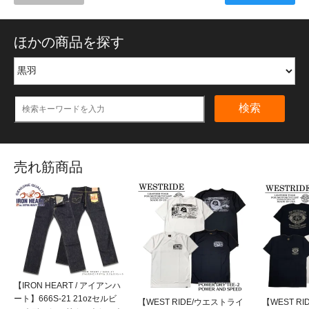
ほかの商品を探す
検索
売れ筋商品
【IRON HEART / アイアンハ
ート】666S-21 21ozセルビ
【WEST RIDE/ウエストライ
【WEST R