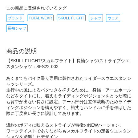
この商品に登録されているタグ
ブランド
TOTAL WEAR
SKULL FLIGHT
シャツ
ウェア
長袖シャツ
商品の説明
【SKULL FLIGHT/スカルフライト】長袖シャツ/ストライプウエ
スタンシャツ：SFS22-002
あくまでもバイク乗り専用に製作されたライダースウエスタンシ
ャツシリーズ。
走行中の風によるバタつきを抑えるために、身幅・アームホール
などをタイトにし、着丈もライディングポジションをとった際に
も背中が出ない長さに設定。アーム部分は立体裁断のためライデ
ィングポジションを構えやすく、袖丈もハンドルに手を伸ばした
際に丁度良い長さに設計してあります。
濃紺のボディに映えるストライプが特徴のNEWバージョン。
ワークテイストでありながらもスカルフライトの定番ウエスタン
シャツを踏襲したデザイン。