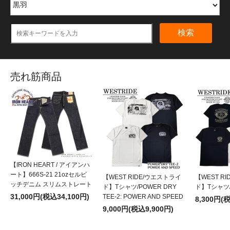
検索
売れ筋商品
【IRON HEART / アイアンハ
ート】666S-21 21ozセルビ
【WEST RIDE/ウエストライ
【WEST R
ッチデニム スリムストレート
ド】Tシャツ/POWER DRY
ド】Tシャツ/P
31,000円(税込34,100円)
TEE-2: POWER AND SPEED
8,300円(
9,000円(税込9,900円)