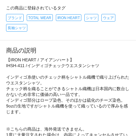
この商品に登録されているタグ
ブランド
TOTAL WEAR
IRON HEART
シャツ
ウェア
長袖シャツ
商品の説明
【IRON HEART / アイアンハート】
IHSH-411 /インディゴチェックウエスタンシャツ
インディゴ糸使いのチェック柄をシャトル織機で織り上げられた
ウエスタンシャツ。
チェック柄を織ることができるシャトル織機は日本国内に数台し
かないため非常に価値の高い一品です。
インディゴ部分はロープ染色、そのほかは硫化のチーズ染色。
9ozの生地ですがシャトル織機を使って織っているので厚みを感
じます。
※こちらの商品は、海外発送できません。
1度に大量注文された場合は、内容によってキャンセルさせてい