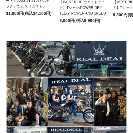
ート】666S-21 21ozセルビ
【WEST RIDE/ウエストライ
【WEST R
ッチデニム スリムストレート
ド】Tシャツ/POWER DRY
ド】Tシャツ/P
31,000円(税込34,100円)
TEE-2: POWER AND SPEED
8,300円(
9,000円(税込9,900円)