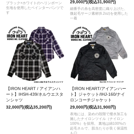
29,000円(税込31,900円)
ブラック×ホワイトのヘリンボーン
生地を使用したペインターパンツで
細番手の糸を高密度に織り上げた、
す
微起毛サージ素材(6.2oz)を使用した
一着
【IRON HEART / アイアンハ
【IRON HEART/アイアンハー
ート】IHSH-439/ネルウエスタ
ト】ジャケット/IHJ-160/ナイ
ンシャツ
ロンコーチジャケット
32,000円(税込35,200円)
29,000円(税込31,900円)
表地には、染めの段階で撥水加工を
施したナイロンツイル（ナイロン
100%）を採用。 裏地は綿100%の
起毛ネルで、肌当たりが良く保温性
も◎