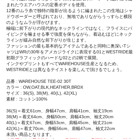
まれたウエアハウスの定番ボディを使用。
12番のムラ糸で独特の陰影が出るように編まれたこの生地はシャ
ドウボーダーと呼ばれており、無地でありながらうっすらと横段
のようなムラが浮かびます。
極端に前下がりの現代的なネックラインではなく、フライスにパ
イピングを噛ませる事で強度を保ちながら、着込むほどにネック
ラインが緩み自然な前下がりが生じます。
ファッションの最も基本的なアイテムであると同時に奥深いTシ
ャツはWRの30年をアメカジライクに表現する01とWESTRIDE最
初期グラフィックのハードな02との2柄で展開。
インクやプリントもすべてWAREHOUSE生産となるため、
WESTRIDEとは異なるテイストを楽しんで頂けるでしょう。
品番 : WAREHOUSE TEE-02 30T
カラー : OW,OAT,BLK,HEATHER,BRDX
サイズ : 36(S), 38(M), 40(L), 42(XL)
素材 : コットン100%
36(S)＝着丈61cm、身幅47cm、肩幅41cm、袖丈19cm
38(M)＝着丈64cm、身幅50cm、肩幅43cm、袖丈20cm
40(L)＝着丈67cm、身幅53cm、肩幅45cm、袖丈21cm
42(XL)＝着丈70cm、身幅56cm、肩幅47cm、袖丈22cm
未洗い商品となります。