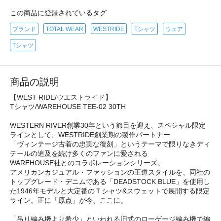
この商品に登録されているタグ
ブランド
TOTAL WEAR
WESTRIDE
Tシャツ
ウェア
Tシャツ
商品の説明
【WEST RIDE/ウエストライド】
Tシャツ/WAREHOUSE TEE-02 30TH
WESTERN RIVER創業30年という節目を迎え、スペシャル限定
ラインとして、WESTRIDE創業期の製作パートナー
「ヴィンテージ古着の忠実な復刻」というテーマで限りなきディ
テールの追及を続け多くのファンに愛される
WAREHOUSE社とのコラボレーションシリーズ。
アメリカンカジュアル・ファッションの王道スタイルを、同社の
トップグレード・デニムである「DEADSTOCK BLUE」を使用し
た1946年モデルと大定番のＴシャツ&スウェットで展開する限定
ライン。正に「原点」が今、ここに。
「吊り編み機より希少」といわれる旧式のローゲージ編み機で編