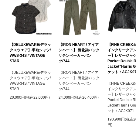
【DELUXEWARE/デラッ
【IRON HEART / アイア
【FINE CREEK
クスウエア】半袖シャツ/
ンハート】 硫化染バック
インクリークア
WWS-34S / VINTAGE
サテンベーカーパン
ー】レザージャケ
STAR
ツ/744
Pocket Double R
Jacket”Harris 
ケット：ACJK07
【DELUXEWARE/デラッ
【IRON HEART / アイア
クスウエア】半袖シャツ/
ンハート】 硫化染バック
WWS-34S / VINTAGE
サテンベーカーパン
【FINE CREEK
STAR
ツ/744
インクリークア
ー】レザージャケ
20,000円(税込22,000円)
24,000円(税込26,400円)
Pocket Double R
Jacket”Harris G
ット：ACJK071
190,900円(税込20
円)