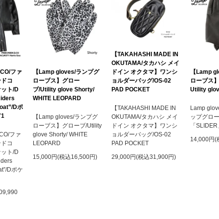
【TAKAHASHI MADE IN
OKUTAMA/タカハシ メイ
ドイン オクタマ】ワンシ
&CO/ファ
【Lamp gloves/ランプグ
【Lamp g
ョルダーバッグ/OS-02
ンドコ
ローブス】グロー
ローブス】
PAD POCKET
ット/D
ブ/Utility glove Shorty/
Utility glo
iders
WHITE LEOPARD
Goat”/Dポ
【TAKAHASHI MADE IN
Lamp gl
1
OKUTAMA/タカハシ メイ
【Lamp gloves/ランプグ
ップグロ
ドイン オクタマ】ワンシ
ローブス】グローブ/Utility
「SLIDE
ョルダーバッグ/OS-02
&CO/ファ
glove Shorty/ WHITE
14,000円(
PAD POCKET
ンドコ
LEOPARD
ット/D
29,000円(税込31,900円)
15,000円(税込16,500円)
iders
oat”/Dポケ
9,990