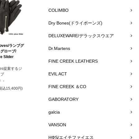
COLIMBO
Dry Bones(ドライボーンズ)
DELUXEWARE/デラックスウエア
loves/ランプグ
Dr.Martens
グローブ/
ve Slider
FINE CREEK LEATHERS
oves提案するジ
EVIL ACT
ーブ
R」。
FINE CREEK ＆CO
税込15,400円)
GABORATORY
galcia
VANSON
HΦS/エイチファイエス