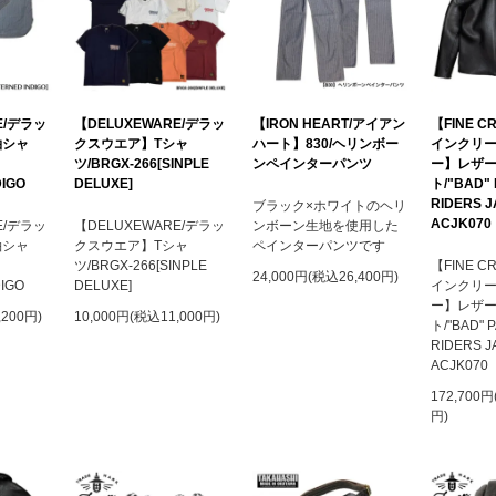
E/デラッ
【DELUXEWARE/デラッ
【IRON HEART/アイアン
【FINE C
袖シャ
クスウエア】Tシャ
ハート】830/ヘリンボー
インクリ
S
ツ/BRGX-266[SINPLE
ンペインターパンツ
ー】レザ
DIGO
DELUXE]
ト/"BAD"
RIDERS 
ブラック×ホワイトのヘリ
ACJK070
E/デラッ
【DELUXEWARE/デラッ
ンボーン生地を使用した
袖シャ
クスウエア】Tシャ
ペインターパンツです
S
ツ/BRGX-266[SINPLE
【FINE C
24,000円(税込26,400円)
DIGO
DELUXE]
インクリ
ー】レザ
,200円)
10,000円(税込11,000円)
ト/"BAD" 
RIDERS J
ACJK070
172,700円
円)