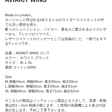
Made in London。
ロンジャンと呼ばれるUKスタイルのライダースジャケットの中
でも古い歴史を持ち、
数々のミュージシャン、バイカー、著名人に愛されるルイスレザ
ーから、Tシャツがリリース。
レザージャケットのインナーとしては勿論のこと、一枚でもキマ
るTシャツです。
品番：AVIAKIT WING ロンT
カラー： ホワイト,ブラック
サイズ： M, L,XL
素材:コットン100%
Size
M:肩幅43cm, 身幅49cm, 着丈65cm, 袖丈60cm
L:肩幅46cm, 身幅52cm, 着丈69cm, 袖丈61cm
XL:肩幅49cm, 身幅55cm, 着丈71cm, 袖丈62cm
※こちらの製品はノンウォッシュ製品となりまして、洗濯・乾燥
後は約1～2cm 程縮小致します。ご使用の洗濯機により多少の誤
差が生じます。予めご了承下さいませ。