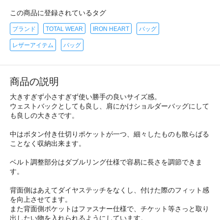
この商品に登録されているタグ
ブランド
TOTAL WEAR
IRON HEART
バッグ
レザーアイテム
バッグ
商品の説明
大きすぎず小さすぎず使い勝手の良いサイズ感。
ウェストバックとしても良し、肩にかけショルダーバッグにして
も良しの大きさです。
中はボタン付き仕切りポケットが一つ、細々したものも散らばる
ことなく収納出来ます。
ベルト調整部分はダブルリング仕様で容易に長さを調節できま
す。
背面側はあえてダイヤステッチをなくし、付けた際のフィット感
を向上させてます。
また背面側ポケットはファスナー仕様で、チケット等さっと取り
出したい物を入れられるようにしています。