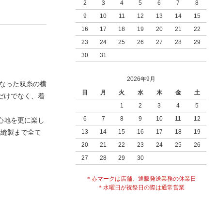
2
3
4
5
6
7
8
9
10
11
12
13
14
15
16
17
18
19
20
21
22
23
24
25
26
27
28
29
30
31
2026年9月
になった双糸の横
日
月
火
水
木
金
土
だけでなく、着
1
2
3
4
5
6
7
8
9
10
11
12
心地を更に楽し
ら縫製まで全て
13
14
15
16
17
18
19
20
21
22
23
24
25
26
27
28
29
30
＊赤マークは店舗、通販発送業務の休業日
＊水曜日が祝祭日の際は通常営業