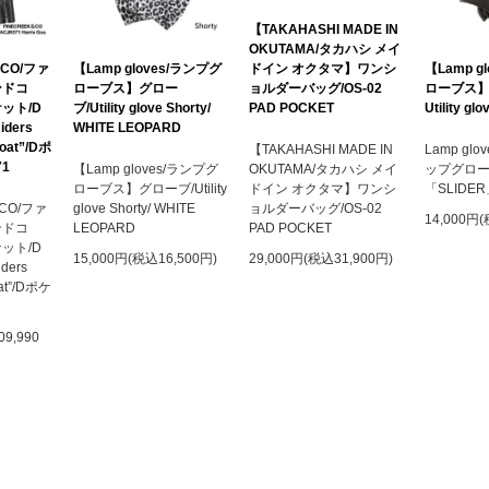
【TAKAHASHI MADE IN
OKUTAMA/タカハシ メイ
ドイン オクタマ】ワンシ
&CO/ファ
【Lamp gloves/ランプグ
【Lamp g
ョルダーバッグ/OS-02
ンドコ
ローブス】グロー
ローブス】
PAD POCKET
ット/D
ブ/Utility glove Shorty/
Utility glo
iders
WHITE LEOPARD
Goat”/Dポ
【TAKAHASHI MADE IN
Lamp gl
1
OKUTAMA/タカハシ メイ
【Lamp gloves/ランプグ
ップグロ
ドイン オクタマ】ワンシ
ローブス】グローブ/Utility
「SLIDE
ョルダーバッグ/OS-02
&CO/ファ
glove Shorty/ WHITE
14,000円(
PAD POCKET
ンドコ
LEOPARD
ット/D
29,000円(税込31,900円)
15,000円(税込16,500円)
iders
oat”/Dポケ
9,990