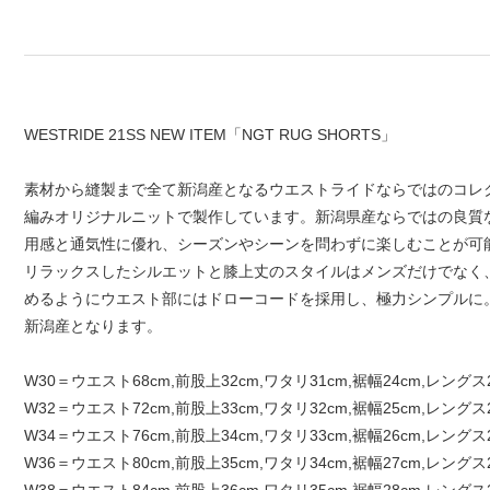
WESTRIDE 21SS NEW ITEM「NGT RUG SHORTS」
素材から縫製まで全て新潟産となるウエストライドならではのコレク
編みオリジナルニットで製作しています。新潟県産ならではの良質
用感と通気性に優れ、シーズンやシーンを問わずに楽しむことが可
リラックスしたシルエットと膝上丈のスタイルはメンズだけでなく
めるようにウエスト部にはドローコードを採用し、極力シンプルに。好
新潟産となります。
W30＝ウエスト68cm,前股上32cm,ワタリ31cm,裾幅24cm,レングス
W32＝ウエスト72cm,前股上33cm,ワタリ32cm,裾幅25cm,レングス
W34＝ウエスト76cm,前股上34cm,ワタリ33cm,裾幅26cm,レングス
W36＝ウエスト80cm,前股上35cm,ワタリ34cm,裾幅27cm,レングス
W38＝ウエスト84cm,前股上36cm,ワタリ35cm,裾幅28cm,レングス