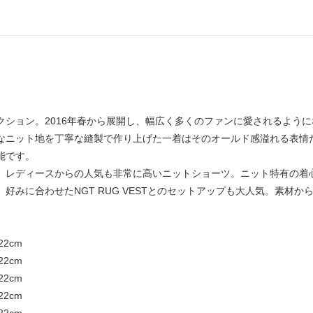
ション。2016年春から展開し、幅広く多くのファンに愛されるよう
なニット地を丁寧な縫製で作り上げた一着はそのオールド感溢れる表情
能です。
、レディースからの人気も非常に高いニットショーツ。ニット特有の着
みに合わせたNGT RUG VESTとのセットアップも大人気。素材か
22cm
22cm
22cm
22cm
22cm