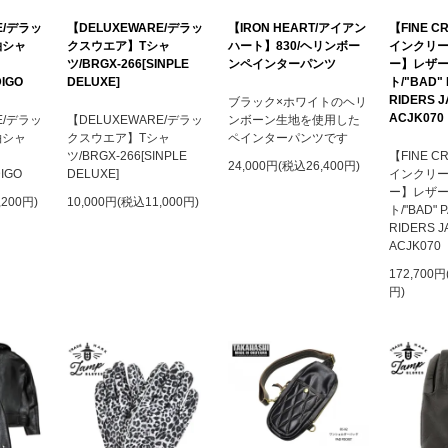
E/デラッ
【DELUXEWARE/デラッ
【IRON HEART/アイアン
【FINE C
袖シャ
クスウエア】Tシャ
ハート】830/ヘリンボー
インクリ
S
ツ/BRGX-266[SINPLE
ンペインターパンツ
ー】レザ
DIGO
DELUXE]
ト/"BAD"
RIDERS 
ブラック×ホワイトのヘリ
ACJK070
E/デラッ
【DELUXEWARE/デラッ
ンボーン生地を使用した
袖シャ
クスウエア】Tシャ
ペインターパンツです
S
ツ/BRGX-266[SINPLE
【FINE C
24,000円(税込26,400円)
DIGO
DELUXE]
インクリ
ー】レザ
,200円)
10,000円(税込11,000円)
ト/"BAD" 
RIDERS J
ACJK070
172,700円
円)