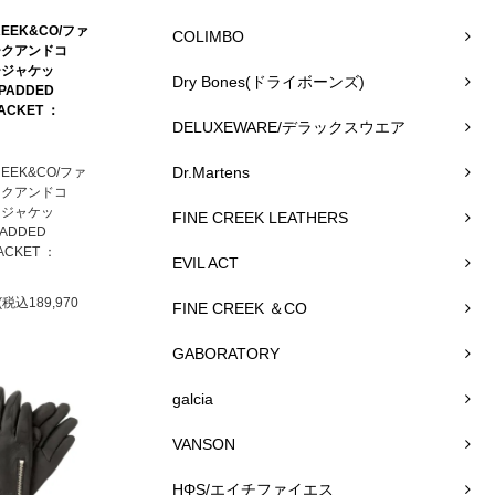
REEK&CO/ファ
COLIMBO
ークアンドコ
ージャケッ
Dry Bones(ドライボーンズ)
 PADDED
JACKET ：
DELUXEWARE/デラックスウエア
Dr.Martens
REEK&CO/ファ
ークアンドコ
ージャケッ
FINE CREEK LEATHERS
PADDED
ACKET ：
EVIL ACT
(税込189,970
FINE CREEK ＆CO
GABORATORY
galcia
VANSON
HΦS/エイチファイエス