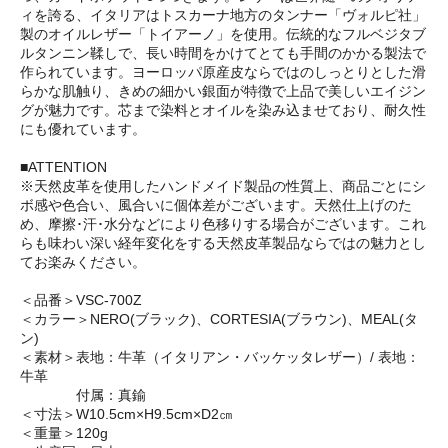
ィを誇る、イタリアはトスカーナ地方のタンナー「ヴォルピ社」
製のオイルレザー「トイアーノ」を使用。伝統的なフルベジタブ
ルタンニン鞣しで、長い時間をかけてとても手間のかかる製法で
作られています。ヨーロッパ原産皮ならではのしっとりとした滑
らかな肌触り、きめの細かい銀面が特徴で上品で美しいエイジン
グが魅力です。芯まで染料とオイルを染み込ませており、耐久性
にも優れています。
■ATTENTION
※天然皮革を使用したハンドメイド製品の性質上、商品ごとにシ
ボ感や色合い、風合いに個体差がございます。天然仕上げのた
め、摩擦･汗･水分などにより色移りする場合がございます。これ
らも味わい深い経年変化をする天然皮革製品ならではの魅力とし
てお楽みください。
＜品番＞VSC-700Z
＜カラー＞NERO(ブラック)、CORTESIA(ブラウン)、MEAL(タ
ン)
＜素材＞表地：牛革（イタリアン・バッケッタレザー）/ 表地：
牛革
付属：真鍮
＜寸法＞W10.5cm×H9.5cm×D2㎝
＜重量＞120g