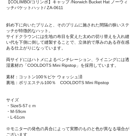
【COLIMBO/コリンボ】キャップ /Norwich Bucket Hat ノーウィ
ッチバケットハット/ ZA-0611
斜め下に向いたブリムと、そのブリムに施された間隔の狭いステ
ッチが特徴的なハット。
サイドクラウンには生地の布目を変えた太めの切り替えを入れ縫
い代を下側に倒して縫製することで、立体的で厚みのある存在感
ある仕上がりになっています。
両サイドにはハトメによるベンチレーション、ライニングには透
湿素材の「COOLDOTS Mini Ripstop」を採用しています。
素材：コットン100％ピケ ウォッシュ済
裏地：ポリエステル100％ COOLDOTS Mini Ripstop
サイズ
・SizeS-57ｃｍ
・M-59cm
・L-61cm
※モニターの発色の具合によって実際のものと色が異なる場合が
ございます