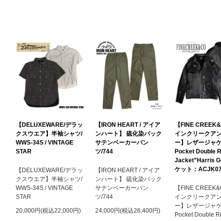
【DELUXEWARE/デラッ
【IRON HEART / アイア
【FINE CREEK
クスウエア】半袖シャツ/
ンハート】 硫化染バック
インクリークア
WWS-34S / VINTAGE
サテンベーカーパン
ー】レザージャケ
STAR
ツ/744
Pocket Double R
Jacket”Harris 
ケット：ACJK07
【DELUXEWARE/デラッ
【IRON HEART / アイア
クスウエア】半袖シャツ/
ンハート】 硫化染バック
WWS-34S / VINTAGE
サテンベーカーパン
【FINE CREEK
STAR
ツ/744
インクリークア
ー】レザージャケ
20,000円(税込22,000円)
24,000円(税込26,400円)
Pocket Double R