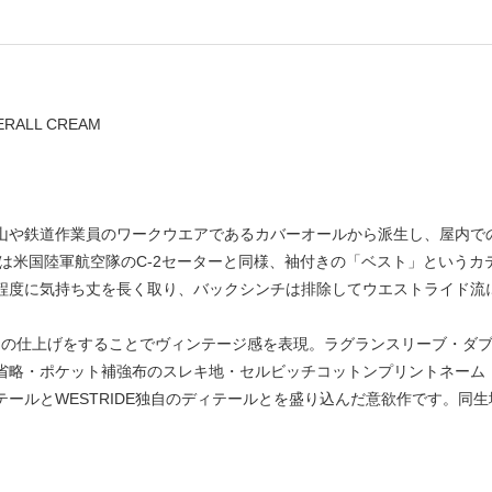
RALL CREAM
山や鉄道作業員のワークウエアであるカバーオールから派生し、屋内で
には米国陸軍航空隊のC-2セーターと同様、袖付きの「ベスト」というカ
程度に気持ち丈を長く取り、バックシンチは排除してウエストライド流
なしの仕上げをすることでヴィンテージ感を表現。ラグランスリーブ・ダ
省略・ポケット補強布のスレキ地・セルビッチコットンプリントネーム
ールとWESTRIDE独自のディテールとを盛り込んだ意欲作です。同