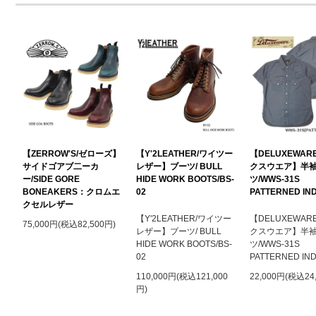
【ZERROW'S/ゼローズ】
【Y'2LEATHER/ワイツー
【DELUXEWAR
サイドゴアブ二ーカ
レザー】ブーツ/ BULL
クスウエア】半
ー/SIDE GORE
HIDE WORK BOOTS/BS-
ツ/WWS-31
BONEAKERS：クロムエ
02
PATTERNED IN
クセルレザー
【Y'2LEATHER/ワイツー
【DELUXEWAR
75,000円(税込82,500円)
レザー】ブーツ/ BULL
クスウエア】半
HIDE WORK BOOTS/BS-
ツ/WWS-31
02
PATTERNED IN
110,000円(税込121,000
22,000円(税込24
円)