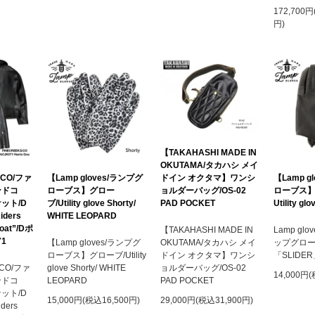
172,700円
円)
【TAKAHASHI MADE IN
OKUTAMA/タカハシ メイ
ドイン オクタマ】ワンシ
&CO/ファ
【Lamp gloves/ランプグ
【Lamp g
ョルダーバッグ/OS-02
ンドコ
ローブス】グロー
ローブス】
PAD POCKET
ット/D
ブ/Utility glove Shorty/
Utility glo
iders
WHITE LEOPARD
Goat”/Dポ
【TAKAHASHI MADE IN
Lamp gl
1
OKUTAMA/タカハシ メイ
【Lamp gloves/ランプグ
ップグロ
ドイン オクタマ】ワンシ
ローブス】グローブ/Utility
「SLIDE
ョルダーバッグ/OS-02
&CO/ファ
glove Shorty/ WHITE
14,000円(
PAD POCKET
ンドコ
LEOPARD
ット/D
29,000円(税込31,900円)
15,000円(税込16,500円)
iders