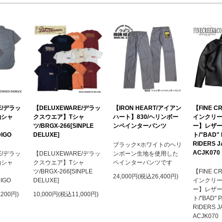
E/デラッ
【DELUXEWARE/デラッ
【IRON HEART/アイアン
【FINE C
袖シャ
クスウエア】Tシャ
ハート】830/ヘリンボー
インクリ
S
ツ/BRGX-266[SINPLE
ンペインターパンツ
ー】レザ
DIGO
DELUXE]
ト/"BAD"
RIDERS 
ブラック×ホワイトのヘリ
ACJK070
E/デラッ
【DELUXEWARE/デラッ
ンボーン生地を使用した
袖シャ
クスウエア】Tシャ
ペインターパンツです
S
ツ/BRGX-266[SINPLE
【FINE C
24,000円(税込26,400円)
DIGO
DELUXE]
インクリ
ー】レザ
,200円)
10,000円(税込11,000円)
ト/"BAD" 
RIDERS J
ACJK070