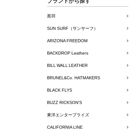
ブランドから探す
黒羽
SUN SURF（サンサーフ）
ARIZONA FREEDOM
BACKDROP Leathers
BILL WALL LEATHER
BRUNEL&Co. HATMAKERS
BLACK FLYS
BUZZ RICKSON'S
東洋エンタープライズ
CALIFORNIA LINE