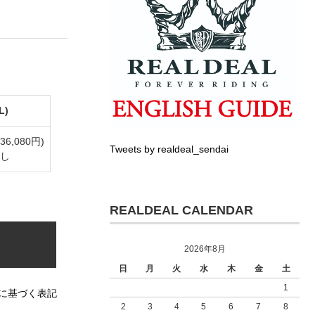
L)
36,080円)
Tweets by realdeal_sendai
し
REALDEAL CALENDAR
2026年8月
日
月
火
水
木
金
土
1
に基づく表記
2
3
4
5
6
7
8