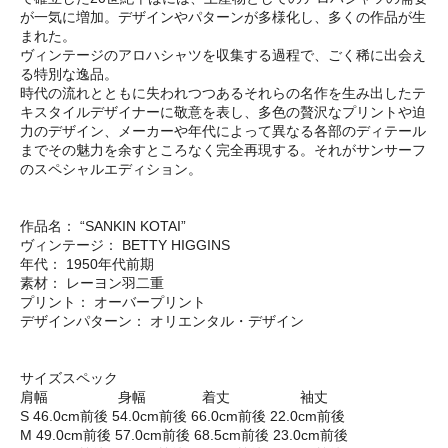
が一気に増加。デザインやパターンが多様化し、多くの作品が生
まれた。
ヴィンテージのアロハシャツを収集する過程で、ごく稀に出会え
る特別な逸品。
時代の流れとともに失われつつあるそれらの名作を生み出したテ
キスタイルデザイナーに敬意を表し、多色の贅沢なプリントや迫
力のデザイン、メーカーや年代によって異なる各部のディテール
までその魅力を余すところなく完全再現する。それがサンサーフ
のスペシャルエディション。
作品名： “SANKIN KOTAI”
ヴィンテージ： BETTY HIGGINS
年代： 1950年代前期
素材： レーヨン羽二重
プリント： オーバープリント
デザインパターン： オリエンタル・デザイン
サイズスペック
肩幅 身幅 着丈 袖丈
S 46.0cm前後 54.0cm前後 66.0cm前後 22.0cm前後
M 49.0cm前後 57.0cm前後 68.5cm前後 23.0cm前後