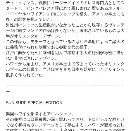
ティ・ヒギンス。戦後にオーダーメイドのドレス専門店としてス
タートし、ピンクパレスと呼ばれて親しまれた歴史あるホテル
「ロイヤルハワイアン」内にショップを構え、アメリカ本土にも
多くの顧客を抱えていた。
男性用のシャツの生産数が少なかったことから現存するヴィンテ
ージに同ブランドの作品は多くないが、確認されているものは大
半がオリエンタル・デザイン。
この作品も、モチーフとなっているのは江戸幕府によって諸大名
に義務付けられた制度である参勤交代の様子。
江戸に向かうために隊列を組んで移動する大名行列が緻密に描か
れた非常に珍しいデザイン。
ハワイから始まり、アメリカ本土まで広まっていったオリエンタ
ルブームの影響で、当時は古き良き日本を題材にしたデザインも
数多く作られていた。
ーーーーーーーーーーーーーーーーーーーーーーーーーーーーー
ー
SUN SURF SPECIAL EDITION
楽園ハワイを象徴するアロハシャツ。
その発祥には日系移民が深く関わっており、トロピカルな柄だけ
でなく和柄もヴィンテージとして存在する。ハワイが観光地とし
て確立した20世紀半ばには、土産物としてのアロハシャツの需要