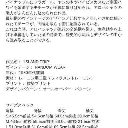
パイナップルにフラガール、ヤシの木やハイビスカスなど南国ハ
ワイを象徴するモチーフが全体に散りばめられ、アロハシャツの
魅力がふんだんに込められた作品。
最初期のヴィンテージのデザインと比較すると少し小さめに描か
れたモチーフが、間隔を取らず密に配置されている。
これは当時、アロハシャツが流行の全盛期を迎え、生産効率を上
げる準備をしていた頃の特徴で、歴史的な流れもデザインの中か
ら読み取ることができる。
作品名： “ISLAND TRIP”
ヴィンテージ： RANDOM WEAR
年代： 1950年代前期
素材： レーヨン羽二重（フィラメントレーヨン）
プリント： 抜染プリント
デザインパターン： オールオーバー・パターン
サイズスペック
肩幅 身幅 着丈 袖丈
S 45.5cm前後 54.5cm前後 64.0cm前後 20.0cm前後
M 48.5cm前後 58.5cm前後 68.0cm前後 21.5cm前後
L 51.0cm前後 61.0cm前後 69.5cm前後 22.5cm前後