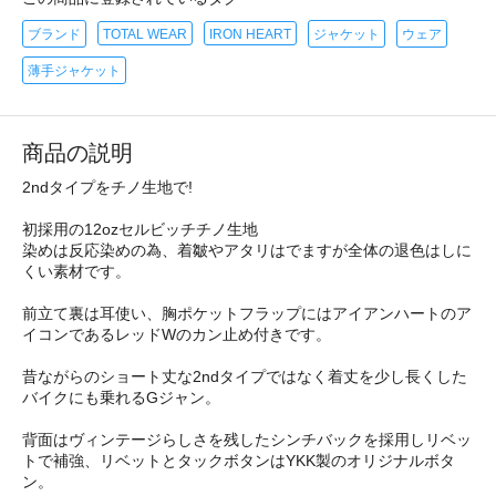
ブランド
TOTAL WEAR
IRON HEART
ジャケット
ウェア
薄手ジャケット
商品の説明
2ndタイプをチノ生地で!
初採用の12ozセルビッチチノ生地
染めは反応染めの為、着皺やアタリはでますが全体の退色はしに
くい素材です。
前立て裏は耳使い、胸ポケットフラップにはアイアンハートのア
イコンであるレッドWのカン止め付きです。
昔ながらのショート丈な2ndタイプではなく着丈を少し長くした
バイクにも乗れるGジャン。
背面はヴィンテージらしさを残したシンチバックを採用しリベッ
トで補強、リベットとタックボタンはYKK製のオリジナルボタ
ン。