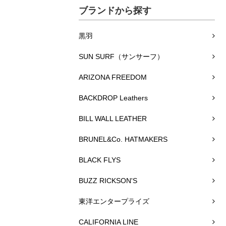
ブランドから探す
黒羽
SUN SURF（サンサーフ）
ARIZONA FREEDOM
BACKDROP Leathers
BILL WALL LEATHER
BRUNEL&Co. HATMAKERS
BLACK FLYS
BUZZ RICKSON'S
東洋エンタープライズ
CALIFORNIA LINE