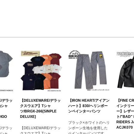
E/デラッ
【DELUXEWARE/デラッ
【IRON HEART/アイアン
【FINE C
袖シャ
クスウエア】Tシャ
ハート】830/ヘリンボー
インクリ
S
ツ/BRGX-266[SINPLE
ンペインターパンツ
ー】レザ
DIGO
DELUXE]
ト/"BAD"
RIDERS 
ブラック×ホワイトのヘリ
ACJK070
E/デラッ
【DELUXEWARE/デラッ
ンボーン生地を使用した
袖シャ
クスウエア】Tシャ
ペインターパンツです