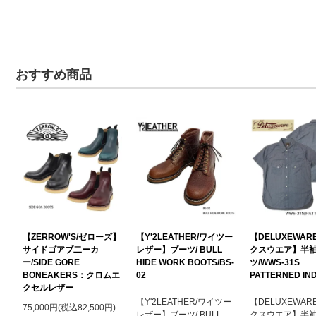
おすすめ商品
【ZERROW'S/ゼローズ】
【Y'2LEATHER/ワイツー
【DELUXEWAR
サイドゴアブ二ーカ
レザー】ブーツ/ BULL
クスウエア】半
ー/SIDE GORE
HIDE WORK BOOTS/BS-
ツ/WWS-31
BONEAKERS：クロムエ
02
PATTERNED IN
クセルレザー
【Y'2LEATHER/ワイツー
【DELUXEWAR
75,000円(税込82,500円)
レザー】ブーツ/ BULL
クスウエア】半