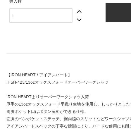
購入数
【IRON HEART / アイアンハート】
IHSH-423/13ozオックスフォードオーバーワークシャツ
IRON HEARTよりオーバーワークシャツ入荷！
厚手の13ozオックスフォード平織り生地を使用し、しっかりとし
両胸ポケット口はボタン留めができる仕様。
左胸のペンポケットステッチ、裾両脇のスリットなどワークシャツ
アイアンハートスペックの丁寧な縫製により、ハードな使用にも耐