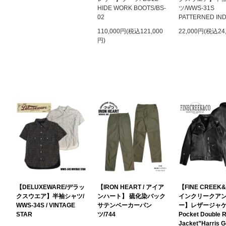
HIDE WORK BOOTS/BS-
ツ/WWS-31
02
PATTERNED IN
110,000円(税込121,000
22,000円(税込24
円)
【DELUXEWARE/デラッ
【IRON HEART / アイア
【FINE CREEK
クスウエア】半袖シャツ/
ンハート】 硫化染バック
インクリークア
WWS-34S / VINTAGE
サテンベーカーパン
ー】レザージャケ
STAR
ツ/744
Pocket Double R
Jacket”Harris 