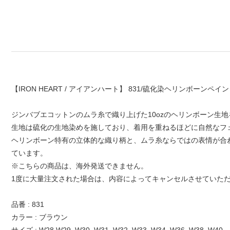
【IRON HEART / アイアンハート】 831/硫化染ヘリンボーンペ
ジンバブエコットンのムラ糸で織り上げた10ozのヘリンボーン生
生地は硫化の生地染めを施しており、着用を重ねるほどに自然なフ
ヘリンボーン特有の立体的な織り柄と、ムラ糸ならではの表情が合
ています。
※こちらの商品は、海外発送できません。
1度に大量注文された場合は、内容によってキャンセルさせていた
品番 : 831
カラー : ブラウン
サイズ : W28,W29, W30, W31, W32, W33, W34, W36, W38, W40