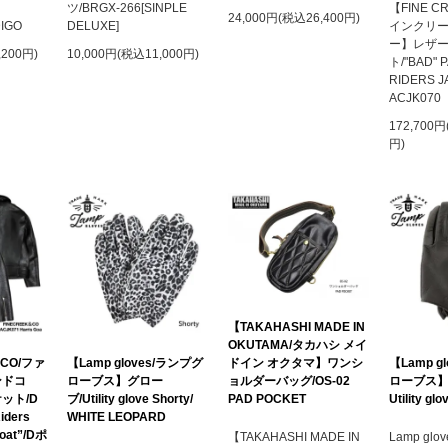
S
ツ/BRGX-266[SINPLE
【FINE C
24,000円(税込26,400円)
DIGO
DELUXE]
インクリ
ー】レザ
,200円)
10,000円(税込11,000円)
ト/"BAD" 
RIDERS J
ACJK070
172,700円
円)
【TAKAHASHI MADE IN
OKUTAMA/タカハシ メイ
ドイン オクタマ】ワンシ
&CO/ファ
【Lamp gloves/ランプグ
【Lamp g
ョルダーバッグ/OS-02
ンドコ
ローブス】グロー
ローブス】
PAD POCKET
ット/D
ブ/Utility glove Shorty/
Utility glo
iders
WHITE LEOPARD
Goat”/Dポ
【TAKAHASHI MADE IN
Lamp gl