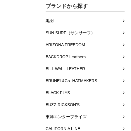
ブランドから探す
黒羽
SUN SURF（サンサーフ）
ARIZONA FREEDOM
BACKDROP Leathers
BILL WALL LEATHER
BRUNEL&Co. HATMAKERS
BLACK FLYS
BUZZ RICKSON'S
東洋エンタープライズ
CALIFORNIA LINE