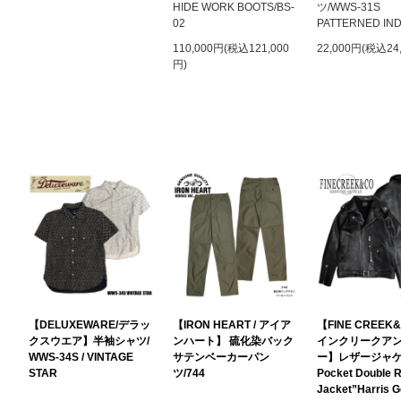
HIDE WORK BOOTS/BS-
ツ/WWS-31
02
PATTERNED IN
110,000円(税込121,000
22,000円(税込24
円)
【DELUXEWARE/デラッ
【IRON HEART / アイア
【FINE CREEK
クスウエア】半袖シャツ/
ンハート】 硫化染バック
インクリークア
WWS-34S / VINTAGE
サテンベーカーパン
ー】レザージャケ
STAR
ツ/744
Pocket Double R
Jacket”Harris 