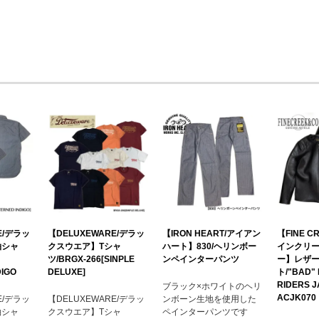
E/デラッ
【DELUXEWARE/デラッ
【IRON HEART/アイアン
【FINE C
袖シャ
クスウエア】Tシャ
ハート】830/ヘリンボー
インクリ
S
ツ/BRGX-266[SINPLE
ンペインターパンツ
ー】レザ
DIGO
DELUXE]
ト/"BAD"
RIDERS 
ブラック×ホワイトのヘリ
ACJK070
E/デラッ
【DELUXEWARE/デラッ
ンボーン生地を使用した
袖シャ
クスウエア】Tシャ
ペインターパンツです